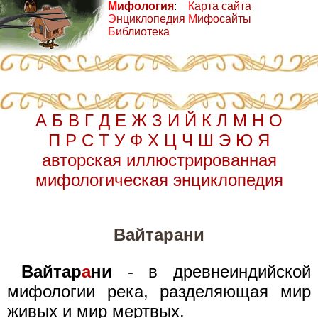
М
ифология
:
К
арта сайта
Э
нциклопедия
М
ифосайты
Б
иблиотека
А
Б
В
Г
Д
Е
Ж
З
И
Й
К
Л
М
Н
О
П
Р
С
Т
У
Ф
Х
Ц
Ч
Ш
Э
Ю
Я
авторская иллюстрированная
мифологическая энциклопедия
Вайтарани
Вайтар
а
ни
- в древнеиндийской
мифологии река, разделяющая мир
живых и мир мертвых.