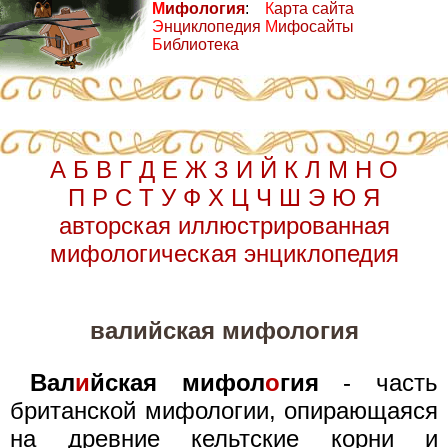
М
ифология
:
К
арта сайта
Э
нциклопедия
М
ифосайты
Б
иблиотека
А
Б
В
Г
Д
Е
Ж
З
И
Й
К
Л
М
Н
О
П
Р
С
Т
У
Ф
Х
Ц
Ч
Ш
Э
Ю
Я
авторская иллюстрированная
мифологическая энциклопедия
валийская мифология
Вал
и
йская мифол
о
гия
- часть
британской мифологии, опирающаяся
на древние кельтские корни и