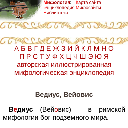
М
ифология
:
К
арта сайта
Э
нциклопедия
М
ифосайты
Б
иблиотека
А
Б
В
Г
Д
Е
Ж
З
И
Й
К
Л
М
Н
О
П
Р
С
Т
У
Ф
Х
Ц
Ч
Ш
Э
Ю
Я
авторская иллюстрированная
мифологическая энциклопедия
Ведиус, Вейовис
В
е
диус
(Вей
о
вис) - в римской
мифологии бог подземного мира.