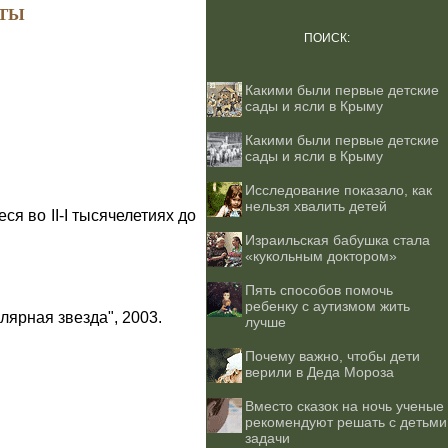
ТЫ
ПОИСК:
Какими были первые детские
сады и ясли в Крыму
Какими были первые детские
сады и ясли в Крыму
Исследование показало, как
нельзя хвалить детей
я во II-I тысячелетиях до
Израильская бабушка стала
«кукольным доктором»
Пять способов помочь
ребенку с аутизмом жить
лярная звезда", 2003.
лучше
Почему важно, чтобы дети
верили в Деда Мороза
Вместо сказок на ночь ученые
рекомендуют решать с детьми
задачи