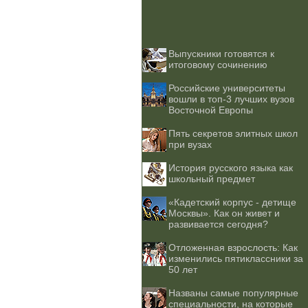
Выпускники готовятся к
итоговому сочинению
Российские университеты
вошли в топ-3 лучших вузов
Восточной Европы
Пять секретов элитных школ
при вузах
История русского языка как
школьный предмет
«Кадетский корпус - детище
Москвы». Как он живет и
развивается сегодня?
Отложенная взрослость: Как
изменились пятиклассники за
50 лет
Названы самые популярные
специальности, на которые