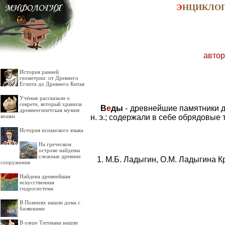
Э
НЦИКЛО
автор
История ранней
геометрии: от Древнего
Египта до Древнего Китая
Учёные рассказали о
секрете, который хранила
В
е
ды
- древнейшие памятники д
древнеегипетская мумия
н. э.; содержали в себе обрядовые
кошки
История испанского языка
На греческом
острове найдены
сложные древние
М.Б. Ладыгин, О.М. Ладыгина К
сооружения
Найдена древнейшая
искусственная
гидросистема
В Помпеях нашли дома с
балконами
В озере Титикака нашли