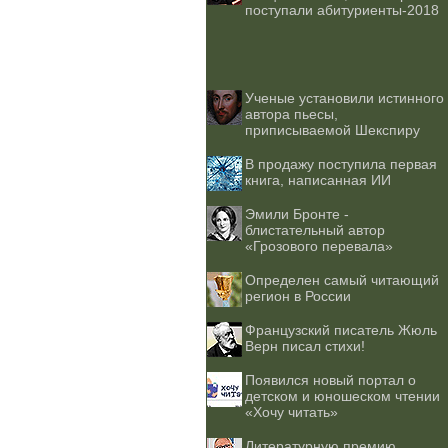
поступали абитуриенты-2018
Ученые установили истинного
автора пьесы,
приписываемой Шекспиру
В продажу поступила первая
книга, написанная ИИ
Эмили Бронте -
блистательный автор
«Грозового перевала»
Определен самый читающий
регион в России
Французский писатель Жюль
Верн писал стихи!
Появился новый портал о
детском и юношеском чтении
«Хочу читать»
Литературную премию