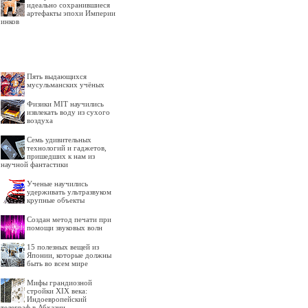
идеально сохранившиеся
артефакты эпохи Империи
инков
Пять выдающихся
мусульманских учёных
Физики MIT научились
извлекать воду из сухого
воздуха
Семь удивительных
технологий и гаджетов,
пришедших к нам из
научной фантастики
Ученые научились
удерживать ультразвуком
крупные объекты
Создан метод печати при
помощи звуковых волн
15 полезных вещей из
Японии, которые должны
быть во всем мире
Мифы грандиозной
стройки XIX века:
Индоевропейский
телеграф в Абхазии