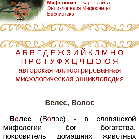
М
ифология
:
К
арта сайта
Э
нциклопедия
М
ифосайты
Б
иблиотека
А
Б
В
Г
Д
Е
Ж
З
И
Й
К
Л
М
Н
О
П
Р
С
Т
У
Ф
Х
Ц
Ч
Ш
Э
Ю
Я
авторская иллюстрированная
мифологическая энциклопедия
Велес, Волос
В
е
лес
(В
о
лос) - в славянской
мифологии бог богатства,
покровитель домашних животных