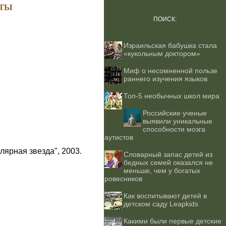
ТЫ
ПОИСК:
Израильская бабушка стала
«кукольным доктором»
Миф о несомненной пользе
раннего изучения языков
Топ-5 необычных школ мира
Российские ученые
выявили уникальные
способности мозга
аутистов
лярная звезда", 2003.
Словарный запас детей из
бедных семей оказался не
меньше, чем у богатых
ровесников
Как воспитывают детей в
детском саду Leapkids
Какими были первые детские