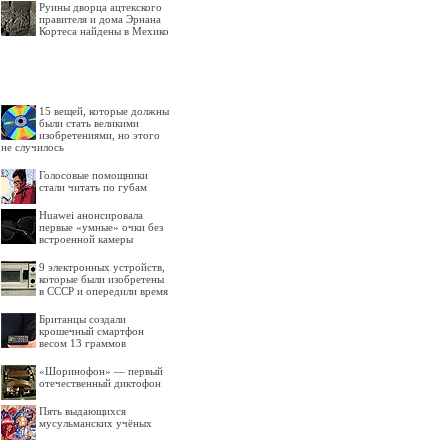
Руины дворца ацтекского
правителя и дома Эрнана
Кортеса найдены в Мехико
15 вещей, которые должны
были стать великими
изобретениями, но этого
не случилось
Голосовые помощники
стали читать по губам
Huawei анонсировала
первые «умные» очки без
встроенной камеры
9 электронных устройств,
которые были изобретены
в СССР и опередили время
Британцы создали
крошечный смартфон
весом 13 граммов
«Шоринофон» — первый
отечественный диктофон
Пять выдающихся
мусульманских учёных