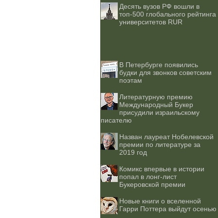
Десять вузов РФ вошли в
топ-500 глобального рейтинга
университетов RUR
В Петербурге появились
будки для звонков советским
поэтам
Литературную премию
Международный Букер
присудили израильскому
писателю
Назван лауреат Нобелевской
премии по литературе за
2019 год
Комикс впервые в истории
попал в лонг-лист
Букеровской премии
Новые книги о вселенной
Гарри Поттера выйдут осенью