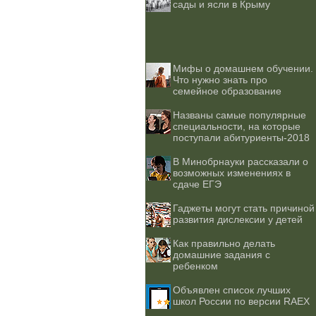
сады и ясли в Крыму
Мифы о домашнем обучении.
Что нужно знать про
семейное образование
Названы самые популярные
специальности, на которые
поступали абитуриенты-2018
В Минобрнауки рассказали о
возможных изменениях в
сдаче ЕГЭ
Гаджеты могут стать причиной
развития дислексии у детей
Как правильно делать
домашние задания с
ребенком
Объявлен список лучших
школ России по версии RAEX