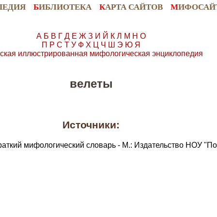
ПЕДИЯ
Б
ИБЛИОТЕКА
К
АРТА САЙТОВ
М
ИФОСАЙ
А
Б
В
Г
Д
Е
Ж
З
И
Й
К
Л
М
Н
О
П
Р
С
Т
У
Ф
Х
Ц
Ч
Ш
Э
Ю
Я
ская иллюстрированная мифологическая энциклопедия
велеты
Источники:
раткий мифологический словарь - М.: Издательство НОУ "По