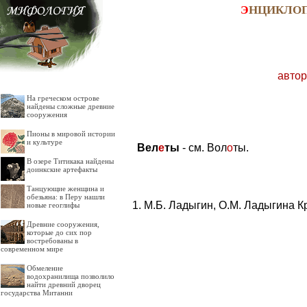
Э
НЦИКЛО
автор
На греческом острове
найдены сложные древние
сооружения
Пионы в мировой истории
и культуре
Вел
е
ты
- см. Вол
о
ты.
В озере Титикака найдены
доинкские артефакты
Танцующие женщина и
обезьяна: в Перу нашли
М.Б. Ладыгин, О.М. Ладыгина К
новые геоглифы
Древние сооружения,
которые до сих пор
востребованы в
современном мире
Обмеление
водохранилища позволило
найти древний дворец
государства Митанни