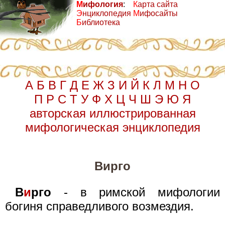
М
ифология
:
К
арта сайта
Э
нциклопедия
М
ифосайты
Б
иблиотека
А
Б
В
Г
Д
Е
Ж
З
И
Й
К
Л
М
Н
О
П
Р
С
Т
У
Ф
Х
Ц
Ч
Ш
Э
Ю
Я
авторская иллюстрированная
мифологическая энциклопедия
Вирго
В
и
рго
- в римской мифологии
богиня справедливого возмездия.