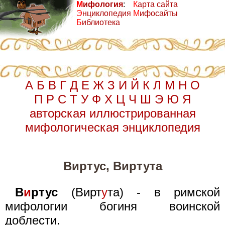
М
ифология
:
К
арта сайта
Э
нциклопедия
М
ифосайты
Б
иблиотека
А
Б
В
Г
Д
Е
Ж
З
И
Й
К
Л
М
Н
О
П
Р
С
Т
У
Ф
Х
Ц
Ч
Ш
Э
Ю
Я
авторская иллюстрированная
мифологическая энциклопедия
Виртус, Виртута
В
и
ртус
(Вирт
у
та) - в римской
мифологии богиня воинской
доблести.