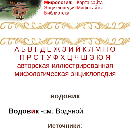
М
ифология
:
К
арта сайта
Э
нциклопедия
М
ифосайты
Б
иблиотека
А
Б
В
Г
Д
Е
Ж
З
И
Й
К
Л
М
Н
О
П
Р
С
Т
У
Ф
Х
Ц
Ч
Ш
Э
Ю
Я
авторская иллюстрированная
мифологическая энциклопедия
водовик
Водов
и
к
-см. Водяной.
Источники: