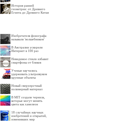
История ранней
геометрии: от Древнего
Египта до Древнего Китая
Изобретателя фонографа
называли 'волшебником'
В Австралии ускорили
Интернет в 100 раз
Невидимое стекло избавит
смартфоны от бликов
Ученые научились
удерживать ультразвуком
крупные объекты
Новый сверхпрочный
полимерный материал
В MIT создали чернила,
которые могут менять
цвета как хамелеон
18 случайных научных
изобретений и открытий,
изменивших мир