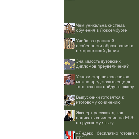
Чем уникальна система
обучения в Люксембурге
Учеба за границей:
особенности образования в
неторопливой Дании
Значимость вузовских
дипломов преувеличена?
Успехи старшеклассников
можно предсказать еще до
того, как они пойдут в школу
Выпускники готовятся к
итоговому сочинению
Эксперт рассказал, как
написать сочинение на ЕГЭ
по русскому языку
«Яндекс» бесплатно готовит к
ЕГЭ