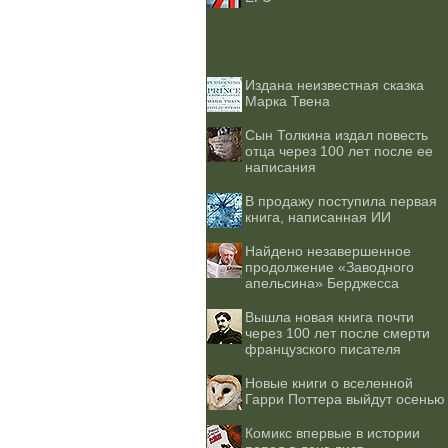
Издана неизвестная сказка
Марка Твена
Сын Толкина издал повесть
отца через 100 лет после ее
написания
В продажу поступила первая
книга, написанная ИИ
Найдено незавершенное
продолжение «Заводного
апельсина» Берджесса
Вышла новая книга почти
через 100 лет после смерти
французского писателя
Новые книги о вселенной
Гарри Поттера выйдут осенью
Комикс впервые в истории