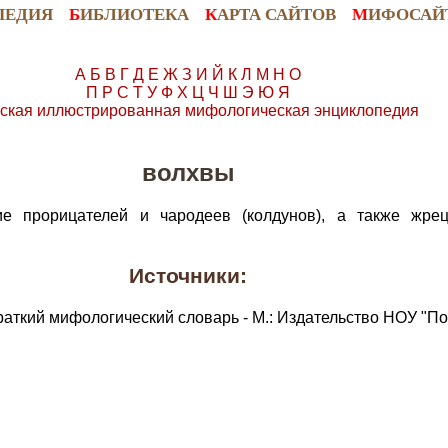
ПЕДИЯ
Б
ИБЛИОТЕКА
К
АРТА САЙТОВ
М
ИФОСАЙ
А
Б
В
Г
Д
Е
Ж
З
И
Й
К
Л
М
Н
О
П
Р
С
Т
У
Ф
Х
Ц
Ч
Ш
Э
Ю
Я
ская иллюстрированная мифологическая энциклопедия
волхвы
е прорицателей и чародеев (колдунов), а также жрец
Источники:
раткий мифологический словарь - М.: Издательство НОУ "По