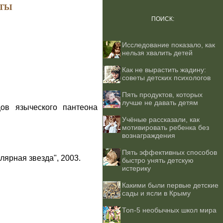
ТЫ
ПОИСК:
Исследование показало, как
нельзя хвалить детей
Как не вырастить жадину:
советы детских психологов
Пять продуктов, которых
лучше не давать детям
ов языческого пантеона
Учёные рассказали, как
мотивировать ребенка без
вознаграждения
Пять эффективных способов
лярная звезда", 2003.
быстро унять детскую
истерику
Какими были первые детские
сады и ясли в Крыму
Топ-5 необычных школ мира