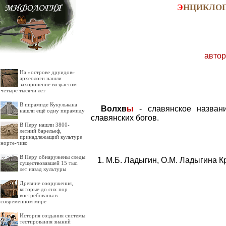
Э
НЦИКЛО
автор
На «острове друидов»
археологи нашли
захоронение возрастом
четыре тысячи лет
В пирамиде Кукулькана
Волхв
ы
- славянское названи
нашли ещё одну пирамиду
славянских богов.
В Перу нашли 3800-
летний барельеф,
принадлежащий культуре
норте-чико
В Перу обнаружены следы
М.Б. Ладыгин, О.М. Ладыгина К
существовавшей 15 тыс.
лет назад культуры
Древние сооружения,
которые до сих пор
востребованы в
современном мире
История создания системы
тестирования знаний