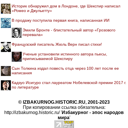
Историк обнаружил дом в Лондоне, где Шекспир написал
«Ромео и Джульетту»
В продажу поступила первая книга, написанная ИИ
Эмили Бронте - блистательный автор «Грозового
перевала»
Французский писатель Жюль Верн писал стихи!
Ученые установили истинного автора пьесы,
приписываемой Шекспиру
Сын Толкина издал повесть отца через 100 лет после ее
написания
Кадзуо Исигуро стал лауреатом Нобелевской премии 2017 г.
по литературе
© IZBAKURNOG.HISTORIC.RU, 2001-2023
При копировании ссылка обязательна:
http://izbakurnog.historic.ru/ '
Избакурног - эпос народов
мира
'