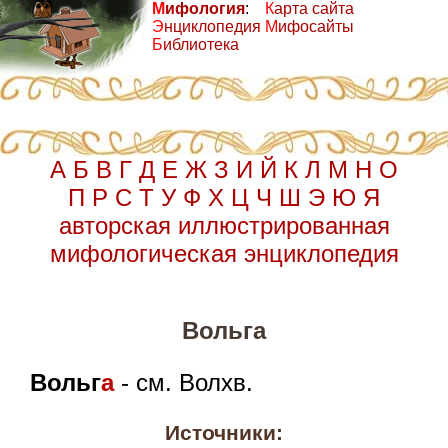
М
ифология
:
К
арта сайта
Э
нциклопедия
М
ифосайты
Б
иблиотека
А
Б
В
Г
Д
Е
Ж
З
И
Й
К
Л
М
Н
О
П
Р
С
Т
У
Ф
Х
Ц
Ч
Ш
Э
Ю
Я
авторская иллюстрированная
мифологическая энциклопедия
Вольга
Вольг
а
- см. Волхв.
Источники: