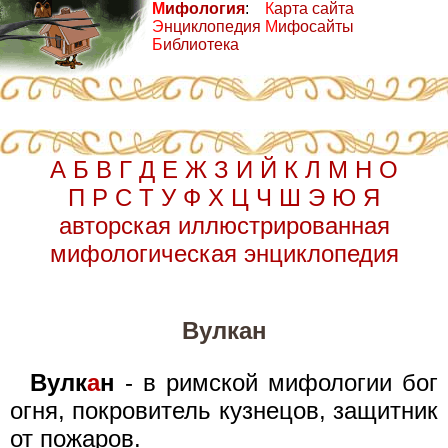
М
ифология
:
К
арта сайта
Э
нциклопедия
М
ифосайты
Б
иблиотека
А
Б
В
Г
Д
Е
Ж
З
И
Й
К
Л
М
Н
О
П
Р
С
Т
У
Ф
Х
Ц
Ч
Ш
Э
Ю
Я
авторская иллюстрированная
мифологическая энциклопедия
Вулкан
Вулк
а
н
- в римской мифологии бог
огня, покровитель кузнецов, защитник
от пожаров.