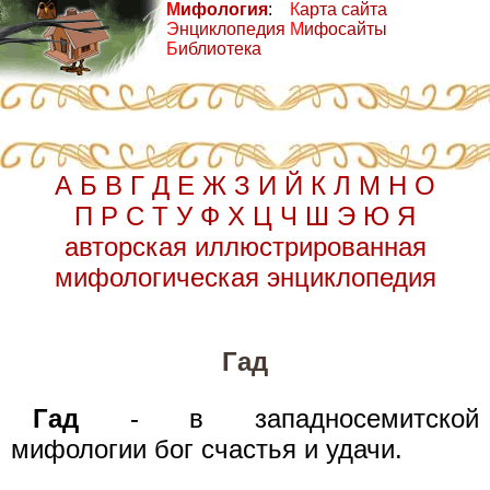
М
ифология
:
К
арта сайта
Э
нциклопедия
М
ифосайты
Б
иблиотека
А
Б
В
Г
Д
Е
Ж
З
И
Й
К
Л
М
Н
О
П
Р
С
Т
У
Ф
Х
Ц
Ч
Ш
Э
Ю
Я
авторская иллюстрированная
мифологическая энциклопедия
Гад
Гад
- в западносемитской
мифологии бог счастья и удачи.