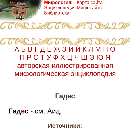
М
ифология
:
К
арта сайта
Э
нциклопедия
М
ифосайты
Б
иблиотека
А
Б
В
Г
Д
Е
Ж
З
И
Й
К
Л
М
Н
О
П
Р
С
Т
У
Ф
Х
Ц
Ч
Ш
Э
Ю
Я
авторская иллюстрированная
мифологическая энциклопедия
Гадес
Гад
е
с
- см. Аид.
Источники: