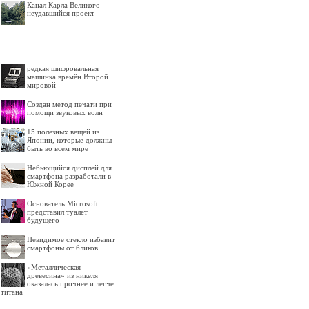
Канал Карла Великого -
неудавшийся проект
редкая шифровальная
машинка времён Второй
мировой
Создан метод печати при
помощи звуковых волн
15 полезных вещей из
Японии, которые должны
быть во всем мире
Небьющийся дисплей для
смартфона разработали в
Южной Корее
Основатель Microsoft
представил туалет
будущего
Невидимое стекло избавит
смартфоны от бликов
«Металлическая
древесина» из никеля
оказалась прочнее и легче
титана