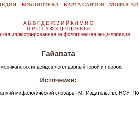
ПЕДИЯ
Б
ИБЛИОТЕКА
К
АРТА САЙТОВ
М
ИФОСАЙ
А
Б
В
Г
Д
Е
Ж
З
И
Й
К
Л
М
Н
О
П
Р
С
Т
У
Ф
Х
Ц
Ч
Ш
Э
Ю
Я
ская иллюстрированная мифологическая энциклопедия
Гайавата
мериканских индейцев легендарный герой и пророк.
Источники:
раткий мифологический словарь - М.: Издательство НОУ "По