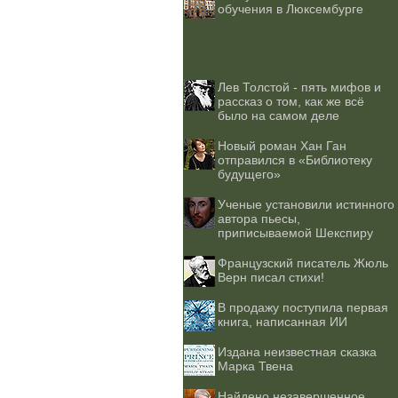
обучения в Люксембурге
Лев Толстой - пять мифов и
рассказ о том, как же всё
было на самом деле
Новый роман Хан Ган
отправился в «Библиотеку
будущего»
Ученые установили истинного
автора пьесы,
приписываемой Шекспиру
Французский писатель Жюль
Верн писал стихи!
В продажу поступила первая
книга, написанная ИИ
Издана неизвестная сказка
Марка Твена
Найдено незавершенное