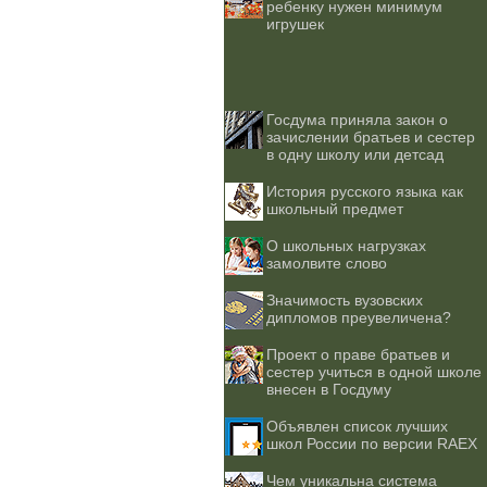
ребенку нужен минимум
игрушек
Госдума приняла закон о
зачислении братьев и сестер
в одну школу или детсад
История русского языка как
школьный предмет
О школьных нагрузках
замолвите слово
Значимость вузовских
дипломов преувеличена?
Проект о праве братьев и
сестер учиться в одной школе
внесен в Госдуму
Объявлен список лучших
школ России по версии RAEX
Чем уникальна система