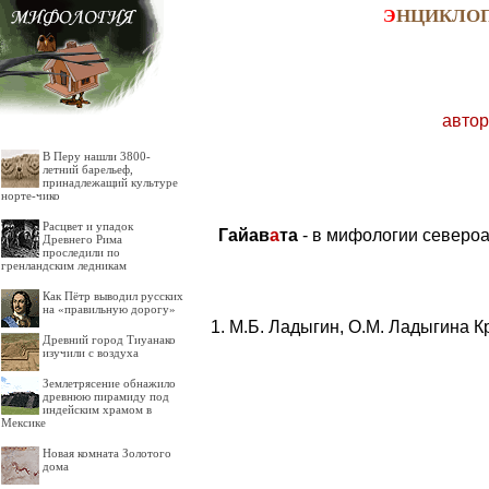
Э
НЦИКЛО
автор
В Перу нашли 3800-
летний барельеф,
принадлежащий культуре
норте-чико
Расцвет и упадок
Гайав
а
та
- в мифологии североа
Древнего Рима
проследили по
гренландским ледникам
Как Пётр выводил русских
на «правильную дорогу»
М.Б. Ладыгин, О.М. Ладыгина К
Древний город Тиуанако
изучили с воздуха
Землетрясение обнажило
древнюю пирамиду под
индейским храмом в
Мексике
Новая комната Золотого
дома