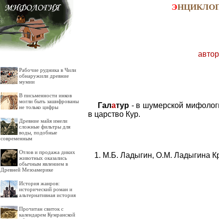
Э
НЦИКЛО
автор
Рабочие рудника в Чили
обнаружили древние
мумии
В письменности инков
могли быть зашифрованы
Гал
а
тур
- в шумерской мифологи
не только цифры
в царство Кур.
Древние майя имели
сложные фильтры для
воды, подобные
современным
Отлов и продажа диких
М.Б. Ладыгин, О.М. Ладыгина К
животных оказались
обычным явлением в
Древней Мезоамерике
История жанров:
исторический роман и
альтернативная история
Прочитан свиток с
календарем Кумранской