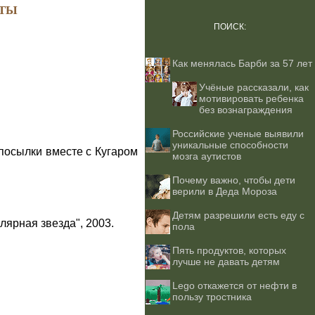
ТЫ
ПОИСК:
Как менялась Барби за 57 лет
Учёные рассказали, как
мотивировать ребенка
без вознаграждения
Российские ученые выявили
уникальные способности
посылки вместе с Кугаром
мозга аутистов
Почему важно, чтобы дети
верили в Деда Мороза
Детям разрешили есть еду с
лярная звезда", 2003.
пола
Пять продуктов, которых
лучше не давать детям
Lego откажется от нефти в
пользу тростника