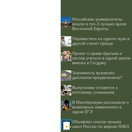
Российские университеты
вошли в топ-3 лучших вузов
Восточной Европы
Перевестись из одного вуза в
другой станет проще
Проект о праве братьев и
сестер учиться в одной школе
внесен в Госдуму
Значимость вузовских
дипломов преувеличена?
Выпускники готовятся к
итоговому сочинению
В Минобрнауки рассказали о
возможных изменениях в
сдаче ЕГЭ
Объявлен список лучших
школ России по версии RAEX