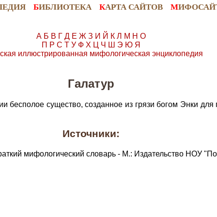
ПЕДИЯ
Б
ИБЛИОТЕКА
К
АРТА САЙТОВ
М
ИФОСАЙ
А
Б
В
Г
Д
Е
Ж
З
И
Й
К
Л
М
Н
О
П
Р
С
Т
У
Ф
Х
Ц
Ч
Ш
Э
Ю
Я
ская иллюстрированная мифологическая энциклопедия
Галатур
и бесполое существо, созданное из грязи богом Энки для 
Источники:
раткий мифологический словарь - М.: Издательство НОУ "По