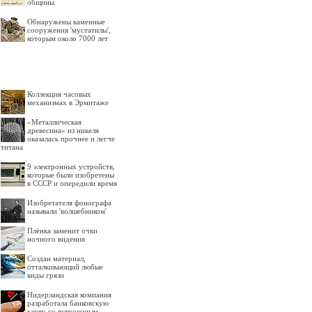
общины
Обнаружены каменные
сооружения 'мустатилы',
которым около 7000 лет
Коллекция часовых
механизмах в Эрмитаже
«Металлическая
древесина» из никеля
оказалась прочнее и легче
титана
9 электронных устройств,
которые были изобретены
в СССР и опередили время
Изобретателя фонографа
называли 'волшебником'
Плёнка заменит очки
ночного видения
Создан материал,
отталкивающий любые
виды грязи
Нидерландская компания
разработала банковскую
карту со встроенным