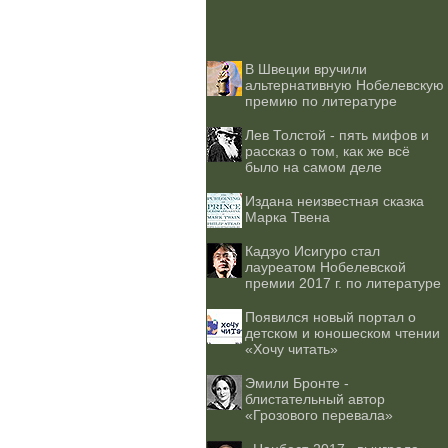
В Швеции вручили
альтернативную Нобелевскую
премию по литературе
Лев Толстой - пять мифов и
рассказ о том, как же всё
было на самом деле
Издана неизвестная сказка
Марка Твена
Кадзуо Исигуро стал
лауреатом Нобелевской
премии 2017 г. по литературе
Появился новый портал о
детском и юношеском чтении
«Хочу читать»
Эмили Бронте -
блистательный автор
«Грозового перевала»