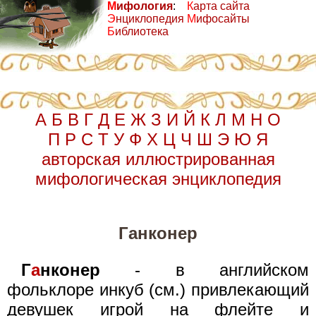
М
ифология
:
К
арта сайта
Э
нциклопедия
М
ифосайты
Б
иблиотека
А
Б
В
Г
Д
Е
Ж
З
И
Й
К
Л
М
Н
О
П
Р
С
Т
У
Ф
Х
Ц
Ч
Ш
Э
Ю
Я
авторская иллюстрированная
мифологическая энциклопедия
Ганконер
Г
а
нконер
- в английском
фольклоре инкуб (см.) привлекающий
девушек игрой на флейте и