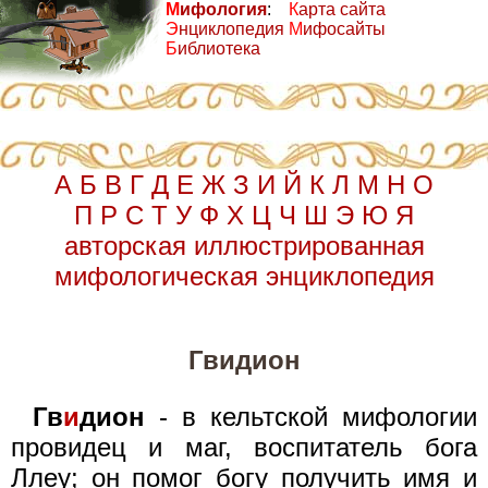
М
ифология
:
К
арта сайта
Э
нциклопедия
М
ифосайты
Б
иблиотека
А
Б
В
Г
Д
Е
Ж
З
И
Й
К
Л
М
Н
О
П
Р
С
Т
У
Ф
Х
Ц
Ч
Ш
Э
Ю
Я
авторская иллюстрированная
мифологическая энциклопедия
Гвидион
Гв
и
дион
- в кельтской мифологии
провидец и маг, воспитатель бога
Ллеу; он помог богу получить имя и