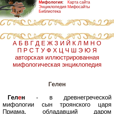
М
ифология
:
К
арта сайта
Э
нциклопедия
М
ифосайты
Б
иблиотека
А
Б
В
Г
Д
Е
Ж
З
И
Й
К
Л
М
Н
О
П
Р
С
Т
У
Ф
Х
Ц
Ч
Ш
Э
Ю
Я
авторская иллюстрированная
мифологическая энциклопедия
Гелен
Гел
е
н
- в древнегреческой
мифологии сын троянского царя
Приама, обладавший даром