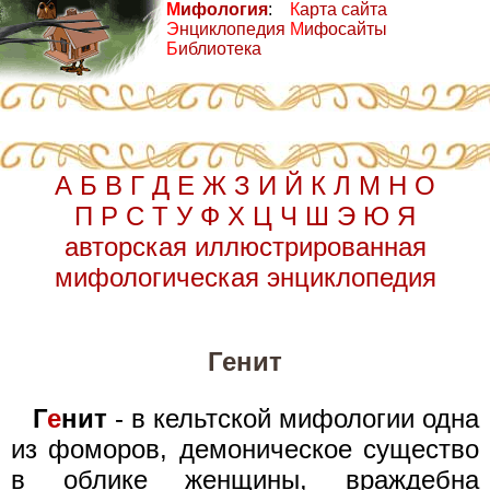
М
ифология
:
К
арта сайта
Э
нциклопедия
М
ифосайты
Б
иблиотека
А
Б
В
Г
Д
Е
Ж
З
И
Й
К
Л
М
Н
О
П
Р
С
Т
У
Ф
Х
Ц
Ч
Ш
Э
Ю
Я
авторская иллюстрированная
мифологическая энциклопедия
Генит
Г
е
нит
- в кельтской мифологии одна
из фоморов, демоническое существо
в облике женщины, враждебна