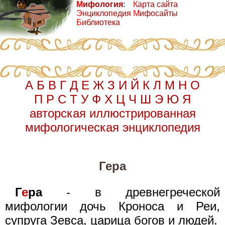
М
ифология
:
К
арта сайта
Э
нциклопедия
М
ифосайты
Б
иблиотека
А
Б
В
Г
Д
Е
Ж
З
И
Й
К
Л
М
Н
О
П
Р
С
Т
У
Ф
Х
Ц
Ч
Ш
Э
Ю
Я
авторская иллюстрированная
мифологическая энциклопедия
Гера
Г
е
ра
- в древнегреческой
мифологии дочь Кроноса и Реи,
супруга Зевса, царица богов и людей.