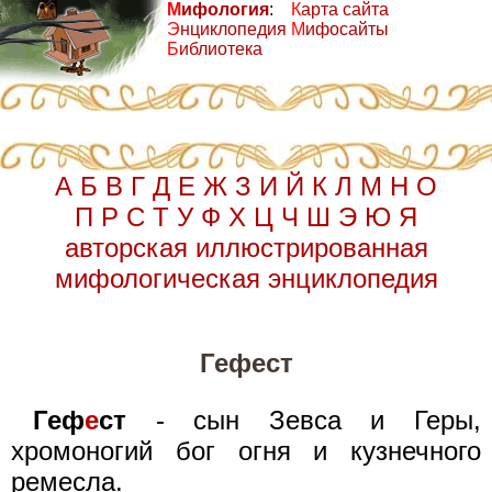
М
ифология
:
К
арта сайта
Э
нциклопедия
М
ифосайты
Б
иблиотека
А
Б
В
Г
Д
Е
Ж
З
И
Й
К
Л
М
Н
О
П
Р
С
Т
У
Ф
Х
Ц
Ч
Ш
Э
Ю
Я
авторская иллюстрированная
мифологическая энциклопедия
Гефест
Геф
е
ст
- сын Зевса и Геры,
хромоногий бог огня и кузнечного
ремесла.