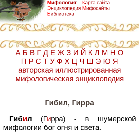
М
ифология
:
К
арта сайта
Э
нциклопедия
М
ифосайты
Б
иблиотека
А
Б
В
Г
Д
Е
Ж
З
И
Й
К
Л
М
Н
О
П
Р
С
Т
У
Ф
Х
Ц
Ч
Ш
Э
Ю
Я
авторская иллюстрированная
мифологическая энциклопедия
Гибил, Гирра
Гиб
и
л
(Г
и
рра) - в шумерской
мифологии бог огня и света.