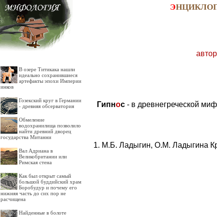
Э
НЦИКЛО
автор
В озере Титикака нашли
идеально сохранившиеся
артефакты эпохи Империи
инков
Гозекский круг в Германии
Гипн
о
с
- в древнегреческой миф
- древняя обсерватория
Обмеление
водохранилища позволило
найти древний дворец
государства Митанни
М.Б. Ладыгин, О.М. Ладыгина К
Вал Адриана в
Великобритании или
Римская стена
Как был открыт самый
большой буддийский храм
Боробудур и почему его
нижняя часть до сих пор не
расчищена
Найденные в болоте