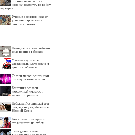
останки позволят по-
новому взглянуть на войну
варваров
Ученые раскрыли секрет
успехов Карфагена в
войнах с Римом
Невидимое стекло избавит
смартфоны от бликов
Ученые научились
удерживать ультразвуком
крупные объекты
Создан метод печати при
помощи звуковых волн
Британцы создали
крошечный смартфон
весом 13 граммов
Небьющийся дисплей для
смартфона разработали в
Южной Корее
Голосовые помощники
стали читать по губам
Семь удивительных
технологий и гаджетов,