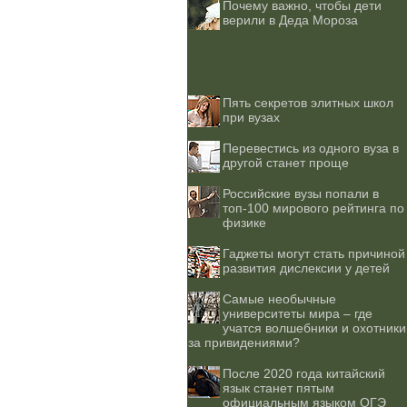
Почему важно, чтобы дети
верили в Деда Мороза
Пять секретов элитных школ
при вузах
Перевестись из одного вуза в
другой станет проще
Российские вузы попали в
топ-100 мирового рейтинга по
физике
Гаджеты могут стать причиной
развития дислексии у детей
Самые необычные
университеты мира – где
учатся волшебники и охотники
за привидениями?
После 2020 года китайский
язык станет пятым
официальным языком ОГЭ