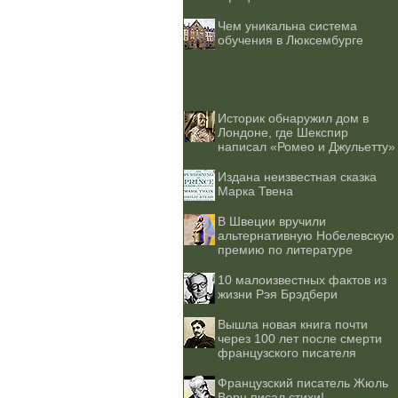
Чем уникальна система
обучения в Люксембурге
Историк обнаружил дом в
Лондоне, где Шекспир
написал «Ромео и Джульетту»
Издана неизвестная сказка
Марка Твена
В Швеции вручили
альтернативную Нобелевскую
премию по литературе
10 малоизвестных фактов из
жизни Рэя Брэдбери
Вышла новая книга почти
через 100 лет после смерти
французского писателя
Французский писатель Жюль
Верн писал стихи!