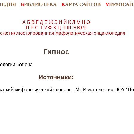
ПЕДИЯ
Б
ИБЛИОТЕКА
К
АРТА САЙТОВ
М
ИФОСАЙ
А
Б
В
Г
Д
Е
Ж
З
И
Й
К
Л
М
Н
О
П
Р
С
Т
У
Ф
Х
Ц
Ч
Ш
Э
Ю
Я
ская иллюстрированная мифологическая энциклопедия
Гипнос
ологии бог сна.
Источники:
раткий мифологический словарь - М.: Издательство НОУ "По