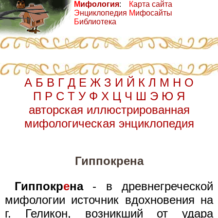
М
ифология
:
К
арта сайта
Э
нциклопедия
М
ифосайты
Б
иблиотека
А
Б
В
Г
Д
Е
Ж
З
И
Й
К
Л
М
Н
О
П
Р
С
Т
У
Ф
Х
Ц
Ч
Ш
Э
Ю
Я
авторская иллюстрированная
мифологическая энциклопедия
Гиппокрена
Гиппокр
е
на
- в древнегреческой
мифологии источник вдохновения на
г. Геликон, возникший от удара