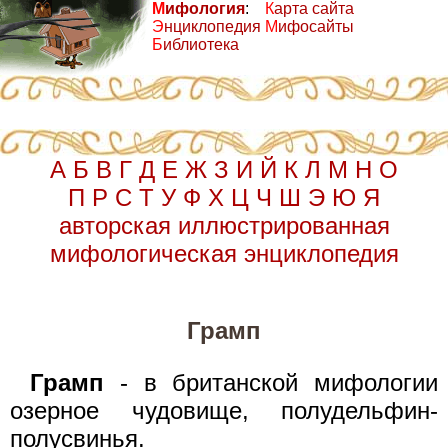
М
ифология
:
К
арта сайта
Э
нциклопедия
М
ифосайты
Б
иблиотека
А
Б
В
Г
Д
Е
Ж
З
И
Й
К
Л
М
Н
О
П
Р
С
Т
У
Ф
Х
Ц
Ч
Ш
Э
Ю
Я
авторская иллюстрированная
мифологическая энциклопедия
Грамп
Грамп
- в британской мифологии
озерное чудовище, полудельфин-
полусвинья.