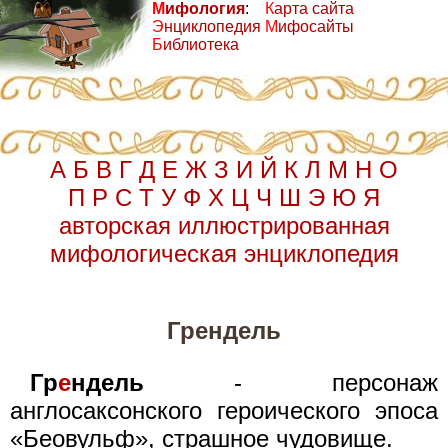
М
ифология
:
К
арта сайта
Э
нциклопедия
М
ифосайты
Б
иблиотека
А
Б
В
Г
Д
Е
Ж
З
И
Й
К
Л
М
Н
О
П
Р
С
Т
У
Ф
Х
Ц
Ч
Ш
Э
Ю
Я
авторская иллюстрированная
мифологическая энциклопедия
Грендель
Гр
е
ндель
- персонаж
англосаксонского героического эпоса
«Беовульф», страшное чудовище.