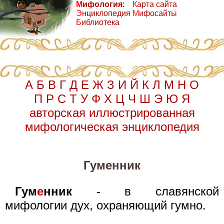
М
ифология
:
К
арта сайта
Э
нциклопедия
М
ифосайты
Б
иблиотека
А
Б
В
Г
Д
Е
Ж
З
И
Й
К
Л
М
Н
О
П
Р
С
Т
У
Ф
Х
Ц
Ч
Ш
Э
Ю
Я
авторская иллюстрированная
мифологическая энциклопедия
Гуменник
Гум
е
нник
- в славянской
мифологии дух, охраняющий гумно.