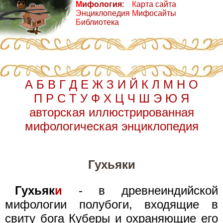
М
ифология
:
К
арта сайта
Э
нциклопедия
М
ифосайты
Б
иблиотека
А
Б
В
Г
Д
Е
Ж
З
И
Й
К
Л
М
Н
О
П
Р
С
Т
У
Ф
Х
Ц
Ч
Ш
Э
Ю
Я
авторская иллюстрированная
мифологическая энциклопедия
Гухьяки
Гухьяк
и
- в древнеиндийской
мифологии полубоги, входящие в
свиту бога Куберы и охраняющие его