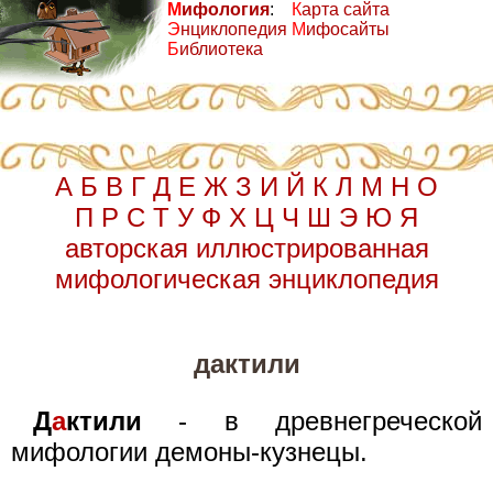
М
ифология
:
К
арта сайта
Э
нциклопедия
М
ифосайты
Б
иблиотека
А
Б
В
Г
Д
Е
Ж
З
И
Й
К
Л
М
Н
О
П
Р
С
Т
У
Ф
Х
Ц
Ч
Ш
Э
Ю
Я
авторская иллюстрированная
мифологическая энциклопедия
дактили
Д
а
ктили
- в древнегреческой
мифологии демоны-кузнецы.