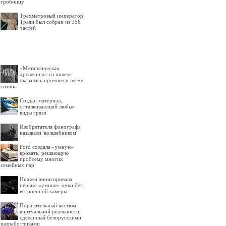
гробницу
Трехметровый император
Траян был собран из 356
частей
«Металлическая
древесина» из никеля
оказалась прочнее и легче
титана
Создан материал,
отталкивающий любые
виды грязи
Изобретателя фонографа
называли 'волшебником'
Ford создала «умную»
кровать, решающую
проблему многих
семейных пар
Huawei анонсировала
первые «умные» очки без
встроенной камеры
Поразительный костюм
виртуальной реальности,
сделанный белорусскими
разработчиками