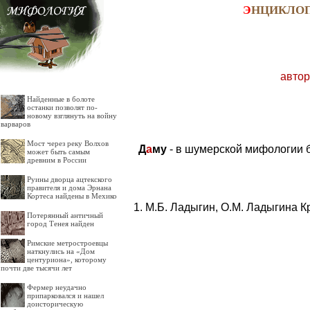
Э
НЦИКЛО
автор
Найденные в болоте
останки позволят по-
новому взглянуть на войну
варваров
Мост через реку Волхов
Д
а
му
- в шумерской мифологии б
может быть самым
древним в России
Руины дворца ацтекского
правителя и дома Эрнана
Кортеса найдены в Мехико
М.Б. Ладыгин, О.М. Ладыгина К
Потерянный античный
город Тенея найден
Римские метростроевцы
наткнулись на «Дом
центуриона», которому
почти две тысячи лет
Фермер неудачно
припарковался и нашел
доисторическую