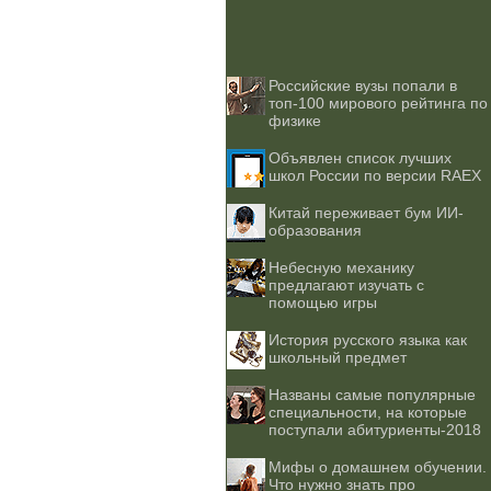
Российские вузы попали в
топ-100 мирового рейтинга по
физике
Объявлен список лучших
школ России по версии RAEX
Китай переживает бум ИИ-
образования
Небесную механику
предлагают изучать с
помощью игры
История русского языка как
школьный предмет
Названы самые популярные
специальности, на которые
поступали абитуриенты-2018
Мифы о домашнем обучении.
Что нужно знать про