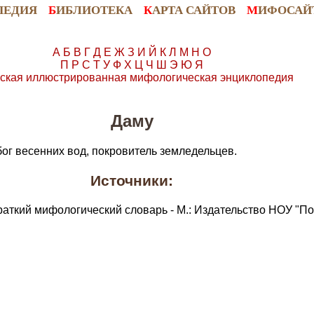
ПЕДИЯ
Б
ИБЛИОТЕКА
К
АРТА САЙТОВ
М
ИФОСАЙ
А
Б
В
Г
Д
Е
Ж
З
И
Й
К
Л
М
Н
О
П
Р
С
Т
У
Ф
Х
Ц
Ч
Ш
Э
Ю
Я
ская иллюстрированная мифологическая энциклопедия
Даму
ог весенних вод, покровитель земледельцев.
Источники:
раткий мифологический словарь - М.: Издательство НОУ "По