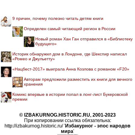
9 причин, почему полезно читать детям книги
Определен самый читающий регион в России
Новый роман Хан Ган отправился в «Библиотеку
будущего»
Историк обнаружил дом в Лондоне, где Шекспир написал
«Ромео и Джульетту»
«Нацбест-2017» выиграла Анна Козлова с романом «F20»
Авторам предложили разместить их книги для вечного
хранения
Комикс впервые в истории попал в лонг-лист Букеровской
премии
© IZBAKURNOG.HISTORIC.RU, 2001-2023
При копировании ссылка обязательна:
http://izbakurnog.historic.ru/ '
Избакурног - эпос народов
мира
'