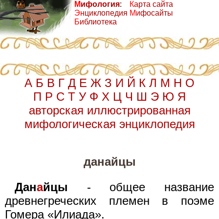
М
ифология
:
К
арта сайта
Э
нциклопедия
М
ифосайты
Б
иблиотека
А
Б
В
Г
Д
Е
Ж
З
И
Й
К
Л
М
Н
О
П
Р
С
Т
У
Ф
Х
Ц
Ч
Ш
Э
Ю
Я
авторская иллюстрированная
мифологическая энциклопедия
данайцы
Дан
а
йцы
- общее название
древнегреческих племен в поэме
Гомера «Илиада».