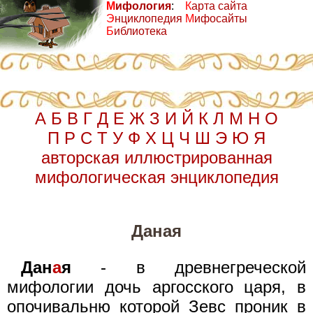
М
ифология
:
К
арта сайта
Э
нциклопедия
М
ифосайты
Б
иблиотека
А
Б
В
Г
Д
Е
Ж
З
И
Й
К
Л
М
Н
О
П
Р
С
Т
У
Ф
Х
Ц
Ч
Ш
Э
Ю
Я
авторская иллюстрированная
мифологическая энциклопедия
Даная
Дан
а
я
- в древнегреческой
мифологии дочь аргосского царя, в
опочивальню которой Зевс проник в