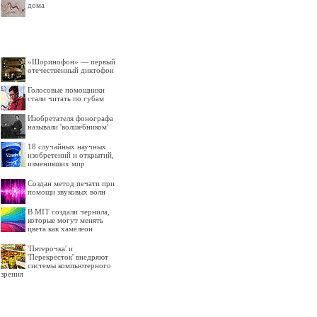
дома
«Шоринофон» — первый
отечественный диктофон
Голосовые помощники
стали читать по губам
Изобретателя фонографа
называли 'волшебником'
18 случайных научных
изобретений и открытий,
изменивших мир
Создан метод печати при
помощи звуковых волн
В MIT создали чернила,
которые могут менять
цвета как хамелеон
'Пятерочка' и
'Перекресток' внедряют
системы компьютерного
зрения