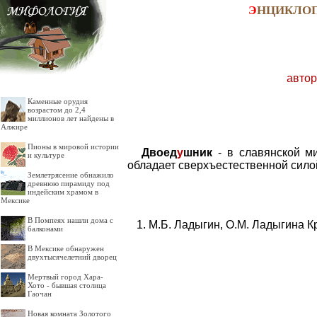
Э
НЦИКЛО
автор
Каменные орудия
возрастом до 2,4
миллионов лет найдены в
Алжире
Пионы в мировой истории
Двоед
у
шник
- в славянской ми
и культуре
обладает сверхъестественной сило
Землетрясение обнажило
древнюю пирамиду под
индейским храмом в
Мексике
В Помпеях нашли дома с
М.Б. Ладыгин, О.М. Ладыгина К
балконами
В Мексике обнаружен
двухтысячелетний дворец
Мертвый город Хара-
Хото - бывшая столица
Гаочан
Новая комната Золотого