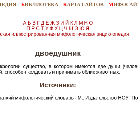
ПЕДИЯ
Б
ИБЛИОТЕКА
К
АРТА САЙТОВ
М
ИФОСАЙ
А
Б
В
Г
Д
Е
Ж
З
И
Й
К
Л
М
Н
О
П
Р
С
Т
У
Ф
Х
Ц
Ч
Ш
Э
Ю
Я
ская иллюстрированная мифологическая энциклопедия
двоедушник
фологии существо, в котором имеются две души (челове
й, способен колдовать и принимать облик животных.
Источники:
раткий мифологический словарь - М.: Издательство НОУ "По