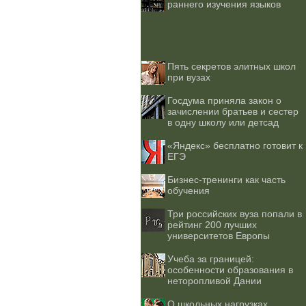
раннего изучения языков
Пять секретов элитных школ
при вузах
Госдума приняла закон о
зачислении братьев и сестер
в одну школу или детсад
«Яндекс» бесплатно готовит к
ЕГЭ
Бизнес-тренинги как часть
обучения
Три российских вуза попали в
рейтинг 200 лучших
университетов Европы
Учеба за границей:
особенности образования в
неторопливой Дании
О школьных нагрузках