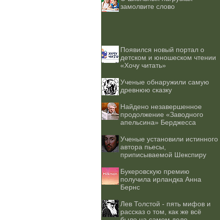
замолвите слово
Появился новый портал о
детском и юношеском чтении
«Хочу читать»
Ученые обнаружили самую
древнюю сказку
Найдено незавершенное
продолжение «Заводного
апельсина» Берджесса
Ученые установили истинного
автора пьесы,
приписываемой Шекспиру
Букеровскую премию
получила ирландка Анна
Бернс
Лев Толстой - пять мифов и
рассказ о том, как же всё
было на самом деле