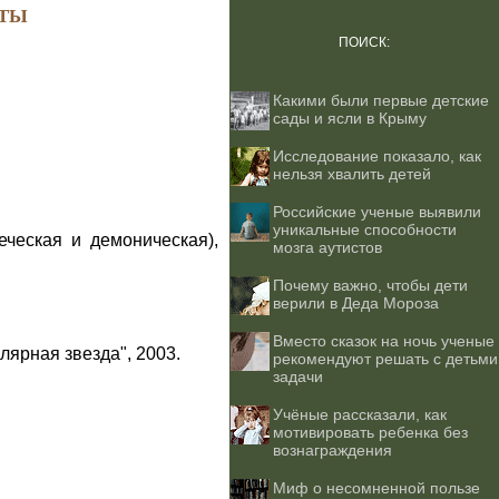
ТЫ
ПОИСК:
Какими были первые детские
сады и ясли в Крыму
Исследование показало, как
нельзя хвалить детей
Российские ученые выявили
уникальные способности
ческая и демоническая),
мозга аутистов
Почему важно, чтобы дети
верили в Деда Мороза
Вместо сказок на ночь ученые
лярная звезда", 2003.
рекомендуют решать с детьми
задачи
Учёные рассказали, как
мотивировать ребенка без
вознаграждения
Миф о несомненной пользе