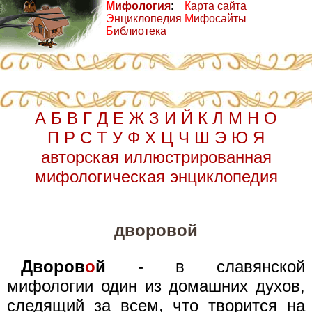
М
ифология
:
К
арта сайта
Э
нциклопедия
М
ифосайты
Б
иблиотека
А
Б
В
Г
Д
Е
Ж
З
И
Й
К
Л
М
Н
О
П
Р
С
Т
У
Ф
Х
Ц
Ч
Ш
Э
Ю
Я
авторская иллюстрированная
мифологическая энциклопедия
дворовой
Дворов
о
й
- в славянской
мифологии один из домашних духов,
следящий за всем, что творится на