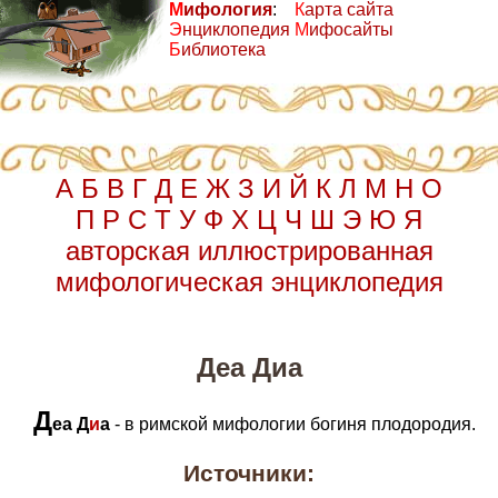
М
ифология
:
К
арта сайта
Э
нциклопедия
М
ифосайты
Б
иблиотека
А
Б
В
Г
Д
Е
Ж
З
И
Й
К
Л
М
Н
О
П
Р
С
Т
У
Ф
Х
Ц
Ч
Ш
Э
Ю
Я
авторская иллюстрированная
мифологическая энциклопедия
Деа Диа
Д
еа Д
и
а
- в римской мифологии богиня плодородия.
Источники: