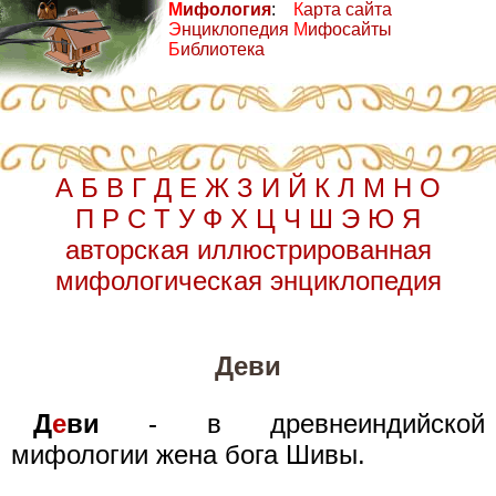
М
ифология
:
К
арта сайта
Э
нциклопедия
М
ифосайты
Б
иблиотека
А
Б
В
Г
Д
Е
Ж
З
И
Й
К
Л
М
Н
О
П
Р
С
Т
У
Ф
Х
Ц
Ч
Ш
Э
Ю
Я
авторская иллюстрированная
мифологическая энциклопедия
Деви
Д
е
ви
- в древнеиндийской
мифологии жена бога Шивы.