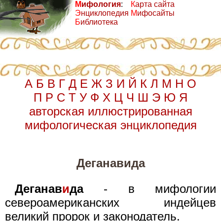
М
ифология
:
К
арта сайта
Э
нциклопедия
М
ифосайты
Б
иблиотека
А
Б
В
Г
Д
Е
Ж
З
И
Й
К
Л
М
Н
О
П
Р
С
Т
У
Ф
Х
Ц
Ч
Ш
Э
Ю
Я
авторская иллюстрированная
мифологическая энциклопедия
Деганавида
Деганав
и
да
- в мифологии
североамериканских индейцев
великий пророк и законодатель.