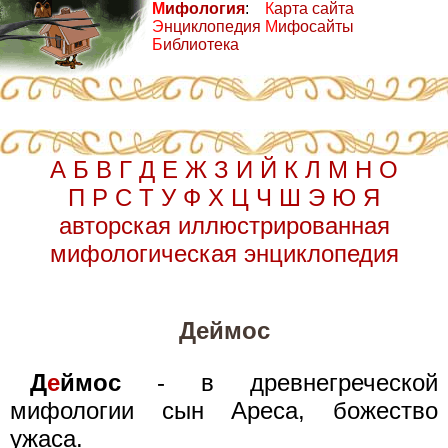
М
ифология
:
К
арта сайта
Э
нциклопедия
М
ифосайты
Б
иблиотека
А
Б
В
Г
Д
Е
Ж
З
И
Й
К
Л
М
Н
О
П
Р
С
Т
У
Ф
Х
Ц
Ч
Ш
Э
Ю
Я
авторская иллюстрированная
мифологическая энциклопедия
Деймос
Д
е
ймос
- в древнегреческой
мифологии сын Ареса, божество
ужаса.