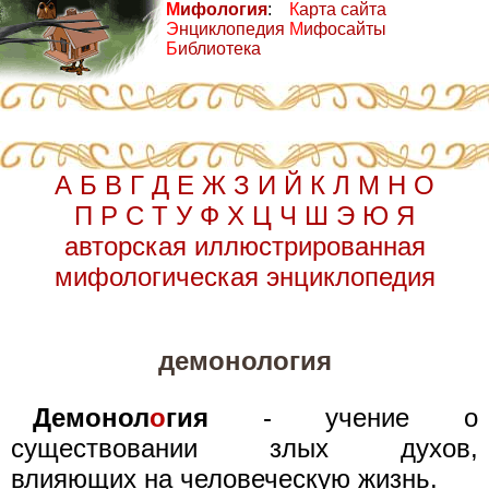
М
ифология
:
К
арта сайта
Э
нциклопедия
М
ифосайты
Б
иблиотека
А
Б
В
Г
Д
Е
Ж
З
И
Й
К
Л
М
Н
О
П
Р
С
Т
У
Ф
Х
Ц
Ч
Ш
Э
Ю
Я
авторская иллюстрированная
мифологическая энциклопедия
демонология
Демонол
о
гия
- учение о
существовании злых духов,
влияющих на человеческую жизнь.