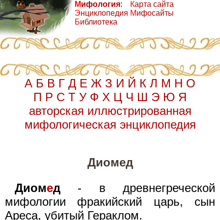
М
ифология
:
К
арта сайта
Э
нциклопедия
М
ифосайты
Б
иблиотека
А
Б
В
Г
Д
Е
Ж
З
И
Й
К
Л
М
Н
О
П
Р
С
Т
У
Ф
Х
Ц
Ч
Ш
Э
Ю
Я
авторская иллюстрированная
мифологическая энциклопедия
Диомед
Диом
е
д
- в древнегреческой
мифологии фракийский царь, сын
Ареса, убитый Гераклом.