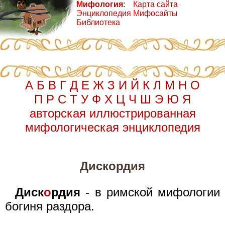
М
ифология
:
К
арта сайта
Э
нциклопедия
М
ифосайты
Б
иблиотека
А
Б
В
Г
Д
Е
Ж
З
И
Й
К
Л
М
Н
О
П
Р
С
Т
У
Ф
Х
Ц
Ч
Ш
Э
Ю
Я
авторская иллюстрированная
мифологическая энциклопедия
Дискордия
Диск
о
рдия
- в римской мифологии
богиня раздора.