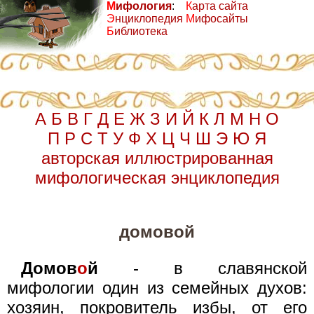
М
ифология
:
К
арта сайта
Э
нциклопедия
М
ифосайты
Б
иблиотека
А
Б
В
Г
Д
Е
Ж
З
И
Й
К
Л
М
Н
О
П
Р
С
Т
У
Ф
Х
Ц
Ч
Ш
Э
Ю
Я
авторская иллюстрированная
мифологическая энциклопедия
домовой
Домов
о
й
- в славянской
мифологии один из семейных духов:
хозяин, покровитель избы, от его