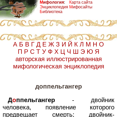
М
ифология
:
К
арта сайта
Э
нциклопедия
М
ифосайты
Б
иблиотека
А
Б
В
Г
Д
Е
Ж
З
И
Й
К
Л
М
Н
О
П
Р
С
Т
У
Ф
Х
Ц
Ч
Ш
Э
Ю
Я
авторская иллюстрированная
мифологическая энциклопедия
доппельгангер
Д
о
ппельгангер
- двойник
человека, появление которого
предвещает смерть; двойник-