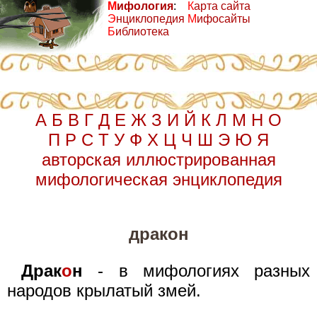
М
ифология
:
К
арта сайта
Э
нциклопедия
М
ифосайты
Б
иблиотека
А
Б
В
Г
Д
Е
Ж
З
И
Й
К
Л
М
Н
О
П
Р
С
Т
У
Ф
Х
Ц
Ч
Ш
Э
Ю
Я
авторская иллюстрированная
мифологическая энциклопедия
дракон
Драк
о
н
- в мифологиях разных
народов крылатый змей.