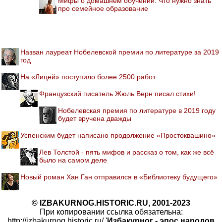
Мифы о домашнем обучении. Что нужно знать
про семейное образование
Назван лауреат Нобелевской премии по литературе за 2019
год
На «Лицей» поступило более 2500 работ
Французский писатель Жюль Верн писал стихи!
Нобелевская премия по литературе в 2019 году
будет вручена дважды
Успенским будет написано продолжение «Простоквашино»
Лев Толстой - пять мифов и рассказ о том, как же всё
было на самом деле
Новый роман Хан Ган отправился в «Библиотеку будущего»
© IZBAKURNOG.HISTORIC.RU, 2001-2023
При копировании ссылка обязательна:
http://izbakurnog.historic.ru/ '
Избакурног - эпос народов