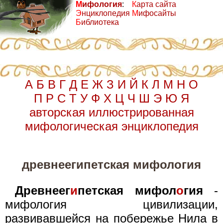
М
ифология
:
К
арта сайта
Э
нциклопедия
М
ифосайты
Б
иблиотека
А
Б
В
Г
Д
Е
Ж
З
И
Й
К
Л
М
Н
О
П
Р
С
Т
У
Ф
Х
Ц
Ч
Ш
Э
Ю
Я
авторская иллюстрированная
мифологическая энциклопедия
древнеегипетская мифология
Древнеег
и
петская мифол
о
гия
-
мифология цивилизации,
развивавшейся на побережье Нила в