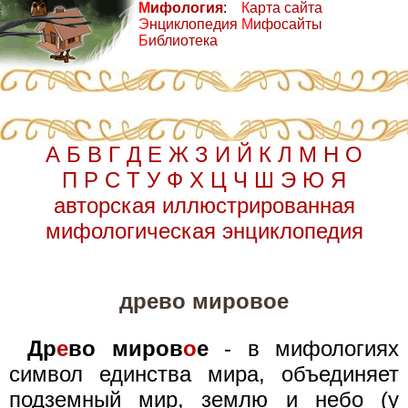
М
ифология
:
К
арта сайта
Э
нциклопедия
М
ифосайты
Б
иблиотека
А
Б
В
Г
Д
Е
Ж
З
И
Й
К
Л
М
Н
О
П
Р
С
Т
У
Ф
Х
Ц
Ч
Ш
Э
Ю
Я
авторская иллюстрированная
мифологическая энциклопедия
древо мировое
Др
е
во миров
о
е
- в мифологиях
символ единства мира, объединяет
подземный мир, землю и небо (у