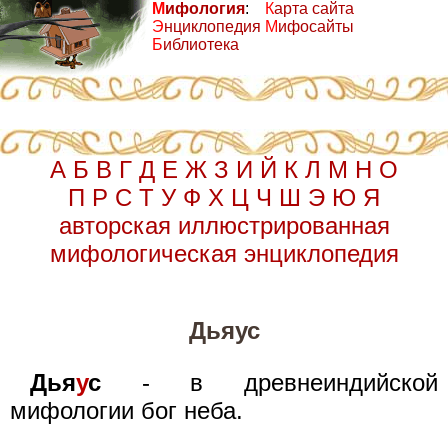
М
ифология
:
К
арта сайта
Э
нциклопедия
М
ифосайты
Б
иблиотека
А
Б
В
Г
Д
Е
Ж
З
И
Й
К
Л
М
Н
О
П
Р
С
Т
У
Ф
Х
Ц
Ч
Ш
Э
Ю
Я
авторская иллюстрированная
мифологическая энциклопедия
Дьяус
Дья
у
с
- в древнеиндийской
мифологии бог неба.