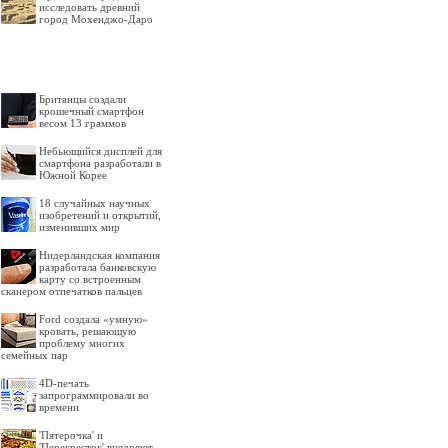
исследовать древний
город Мохенджо-Даро
Британцы создали
крошечный смартфон
весом 13 граммов
Небьющийся дисплей для
смартфона разработали в
Южной Корее
18 случайных научных
изобретений и открытий,
изменивших мир
Нидерландская компания
разработала банковскую
карту со встроенным
сканером отпечатков пальцев
Ford создала «умную»
кровать, решающую
проблему многих
семейных пар
4D-печать
запрограммировали во
времени
'Пятерочка' и
'Перекресток' внедряют