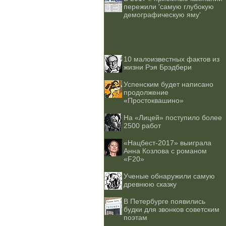
пережили 'самую глубокую
демографическую яму'
10 малоизвестных фактов из
жизни Рэя Брэдбери
Успенским будет написано
продолжение
«Простоквашино»
На «Лицей» поступило более
2500 работ
«Нацбест-2017» выиграла
Анна Козлова с романом
«F20»
Ученые обнаружили самую
древнюю сказку
В Петербурге появились
будки для звонков советским
поэтам