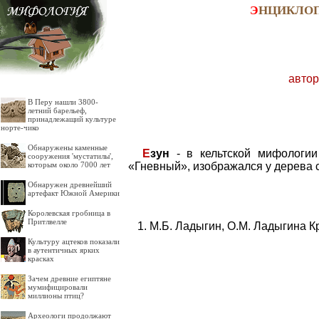
Э
НЦИКЛО
автор
В Перу нашли 3800-
летний барельеф,
принадлежащий культуре
норте-чико
Обнаружены каменные
Е
зун
- в кельтской мифологии
сооружения 'мустатилы',
«Гневный», изображался у дерева с
которым около 7000 лет
Обнаружен древнейший
артефакт Южной Америки
Королевская гробница в
Притлвелле
М.Б. Ладыгин, О.М. Ладыгина К
Культуру ацтеков показали
в аутентичных ярких
красках
Зачем древние египтяне
мумифицировали
миллионы птиц?
Археологи продолжают