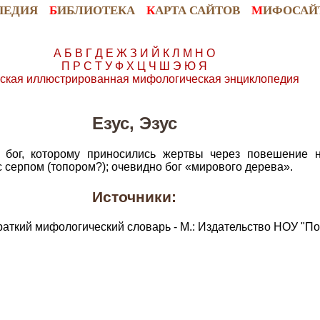
ПЕДИЯ
Б
ИБЛИОТЕКА
К
АРТА САЙТОВ
М
ИФОСАЙ
А
Б
В
Г
Д
Е
Ж
З
И
Й
К
Л
М
Н
О
П
Р
С
Т
У
Ф
Х
Ц
Ч
Ш
Э
Ю
Я
ская иллюстрированная мифологическая энциклопедия
Езус, Эзус
 бог, которому приносились жертвы через повешение 
 серпом (топором?); очевидно бог «мирового дерева».
Источники:
раткий мифологический словарь - М.: Издательство НОУ "По