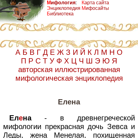
М
ифология
:
К
арта сайта
Э
нциклопедия
М
ифосайты
Б
иблиотека
А
Б
В
Г
Д
Е
Ж
З
И
Й
К
Л
М
Н
О
П
Р
С
Т
У
Ф
Х
Ц
Ч
Ш
Э
Ю
Я
авторская иллюстрированная
мифологическая энциклопедия
Елена
Ел
е
на
- в древнегреческой
мифологии прекрасная дочь Зевса и
Леды, жена Менелая, похищенная